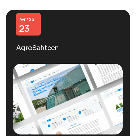
Avr / 25
23
AgroSahteen