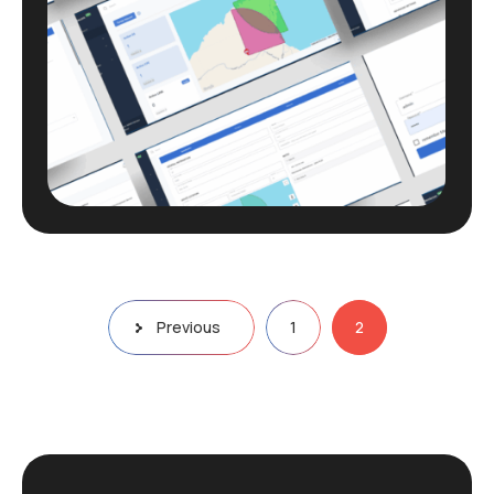
Pagination
Previous
1
2
des
publications