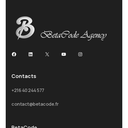
Facebook
LinkedIn
X
YouTube
Instagram
Contacts
+216 40 244 577
contact@betacode.fr
BetaCode